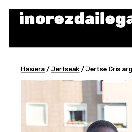
inorezdaileg
Hasiera
/
Jertseak
/ Jertse Gris arg