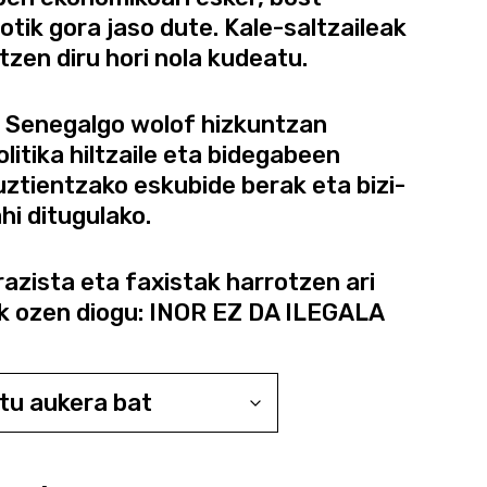
tik gora jaso dute. Kale-saltzaileak
zen diru hori nola kudeatu.
a Senegalgo wolof hizkuntzan
litika hiltzaile eta bidegabeen
uztientzako eskubide berak eta bizi-
hi ditugulako.
azista eta faxistak harrotzen ari
uk ozen diogu: INOR EZ DA ILEGALA