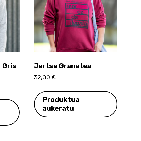
 Gris
Jertse Granatea
32,00
€
Produktua
aukeratu