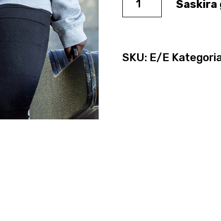
Saskira
SKU:
E/E
Kategori