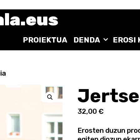
ala.eus
PROIEKTUA
DENDA
EROSI
ia
Jertse
32,00
€
Erosten duzun prod
egiten diozun ekar