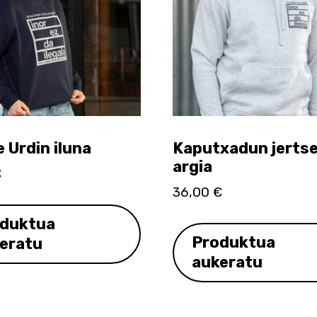
 Urdin iluna
Kaputxadun jertse
argia
€
36,00
€
duktua
Produktua
eratu
aukeratu