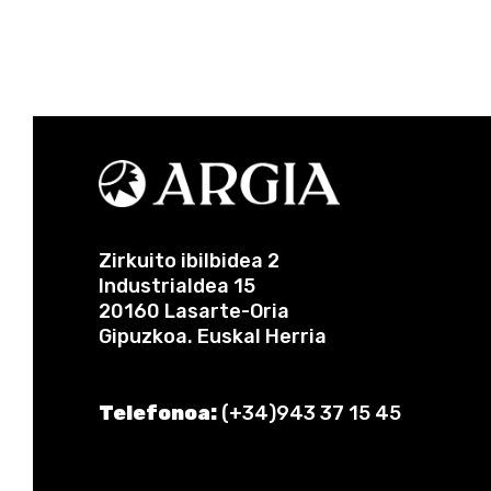
Zirkuito ibilbidea 2
Industrialdea 15
20160 Lasarte-Oria
Gipuzkoa. Euskal Herria
Telefonoa:
(+34)943 37 15 45