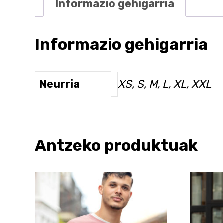
Informazio gehigarria
Informazio gehigarria
Neurria
XS, S, M, L, XL, XXL
Antzeko produktuak