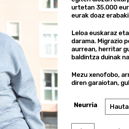
urtetan 35.000 euro
eurak doaz erabakit
Leloa euskaraz et
darama. Migrazio po
aurrean, herritar g
baldintza duinak na
Mezu xenofobo, arr
diren garaiotan, g
Neurria