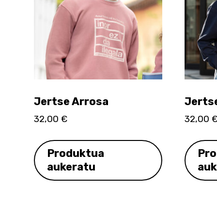
Jertse Arrosa
Jertse
32,00
€
32,00
Produktua
Pro
aukeratu
auk