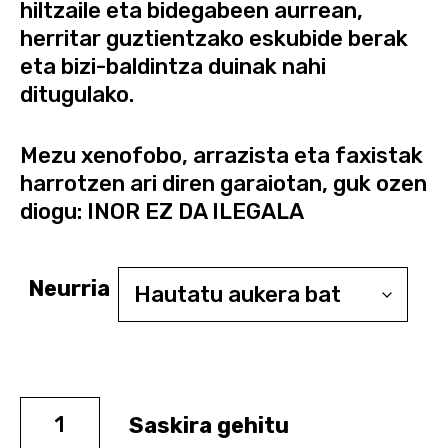
hiltzaile eta bidegabeen aurrean,
herritar guztientzako eskubide berak
eta bizi-baldintza duinak nahi
ditugulako.
Mezu xenofobo, arrazista eta faxistak
harrotzen ari diren garaiotan, guk ozen
diogu: INOR EZ DA ILEGALA
Neurria
Saskira gehitu