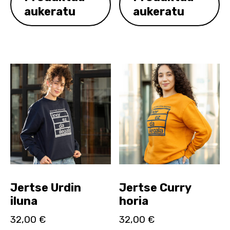
aukeratu
aukeratu
Jertse Urdin
Jertse Curry
iluna
horia
32,00
€
32,00
€