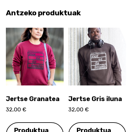
Antzeko produktuak
Jertse Granatea
Jertse Gris iluna
32,00
€
32,00
€
Produktua
Produktua