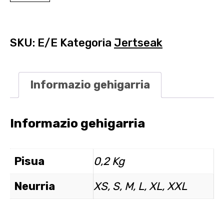
SKU:
E/E
Kategoria
Jertseak
Informazio gehigarria
Informazio gehigarria
Pisua
0,2 Kg
Neurria
XS, S, M, L, XL, XXL