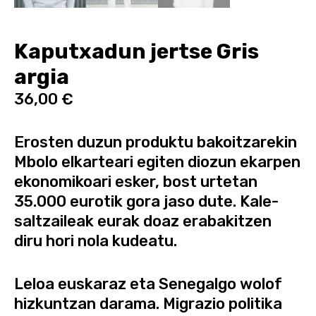
Kaputxadun jertse Gris
argia
36,00
€
Erosten duzun produktu bakoitzarekin
Mbolo elkarteari egiten diozun ekarpen
ekonomikoari esker, bost urtetan
35.000 eurotik gora jaso dute. Kale-
saltzaileak eurak doaz erabakitzen
diru hori nola kudeatu.
Leloa euskaraz eta Senegalgo wolof
hizkuntzan darama. Migrazio politika