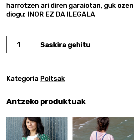
harrotzen ari diren garaiotan, guk ozen
diogu: INOR EZ DA ILEGALA
Saskira gehitu
Kategoria
Poltsak
Antzeko produktuak