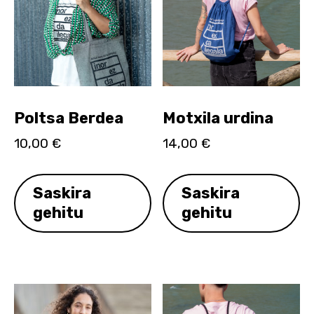
Poltsa Berdea
Motxila urdina
10,00
€
14,00
€
Saskira
Saskira
gehitu
gehitu