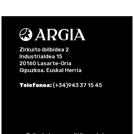
Zirkuito ibilbidea 2
Industrialdea 15
20160 Lasarte-Oria
Gipuzkoa. Euskal Herria
Telefonoa:
(+34)943 37 15 45