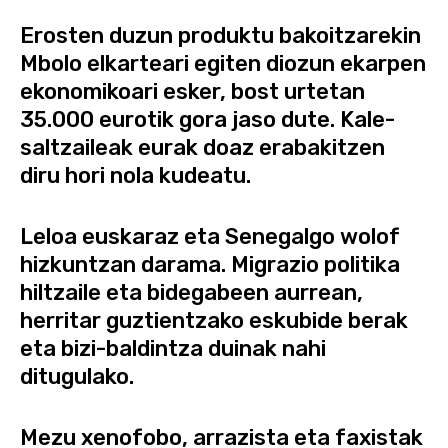
Erosten duzun produktu bakoitzarekin
Mbolo elkarteari egiten diozun ekarpen
ekonomikoari esker, bost urtetan
35.000 eurotik gora jaso dute. Kale-
saltzaileak eurak doaz erabakitzen
diru hori nola kudeatu.
Leloa euskaraz eta Senegalgo wolof
hizkuntzan darama. Migrazio politika
hiltzaile eta bidegabeen aurrean,
herritar guztientzako eskubide berak
eta bizi-baldintza duinak nahi
ditugulako.
Mezu xenofobo, arrazista eta faxistak