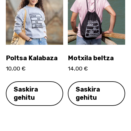
Poltsa Kalabaza
Motxila beltza
10,00
€
14,00
€
Saskira
Saskira
gehitu
gehitu